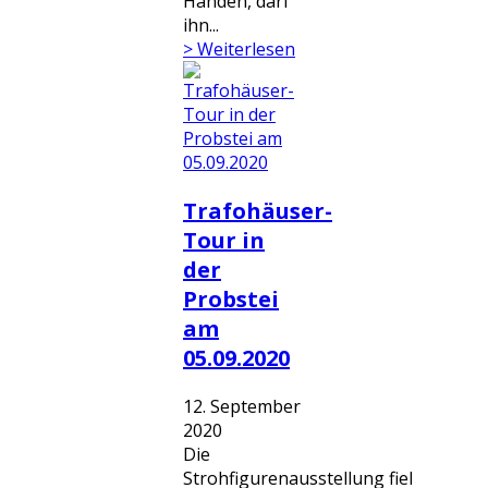
Händen, darf
ihn...
> Weiterlesen
Trafohäuser-
Tour in
der
Probstei
am
05.09.2020
12. September
2020
Die
Strohfigurenausstellung fiel