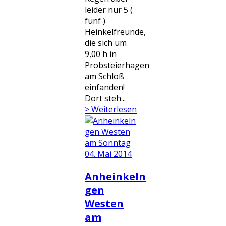
leider nur 5 (
fünf )
Heinkelfreunde,
die sich um
9,00 h in
Probsteierhagen
am Schloß
einfanden!
Dort steh...
> Weiterlesen
Anheinkeln
gen
Westen
am