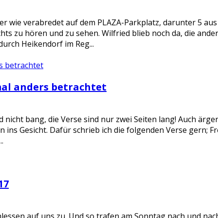
er wie verabredet auf dem PLAZA-Parkplatz, darunter 5 aus
chts zu hören und zu sehen. Wilfried blieb noch da, die an
urch Heikendorf im Reg...
al anders betrachtet
 nicht bang, die Verse sind nur zwei Seiten lang! Auch ärgern 
ln ins Gesicht. Dafür schrieb ich die folgenden Verse gern; F
..
17
hlessen auf uns zu. Und so trafen am Sonntag nach und na