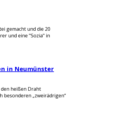
stei gemacht und die 20
er und eine "Sozia" in
len in Neumünster
r den heißen Draht
ch besonderen „zweirädrigen“