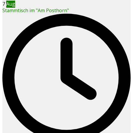
7
Aug
Stammtisch im "Am Posthorn"